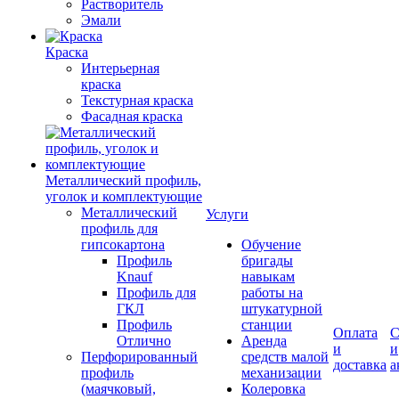
Растворитель
Эмали
Краска
Интерьерная
краска
Текстурная краска
Фасадная краска
Металлический профиль,
уголок и комплектующие
Металлический
Услуги
профиль для
гипсокартона
Обучение
Профиль
бригады
Knauf
навыкам
Профиль для
работы на
ГКЛ
штукатурной
Профиль
станции
Оплата
С
Отлично
Аренда
и
и
Перфорированный
средств малой
доставка
а
профиль
механизации
(маячковый,
Колеровка