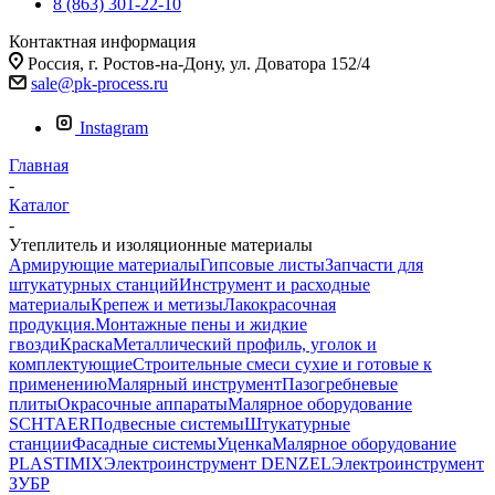
8 (863) 301-22-10
Контактная информация
Россия, г. Ростов-на-Дону, ул. Доватора 152/4
sale@pk-process.ru
Instagram
Главная
-
Каталог
-
Утеплитель и изоляционные материалы
Армирующие материалы
Гипсовые листы
Запчасти для
штукатурных станций
Инструмент и расходные
материалы
Крепеж и метизы
Лакокрасочная
продукция.Монтажные пены и жидкие
гвозди
Краска
Металлический профиль, уголок и
комплектующие
Строительные смеси сухие и готовые к
применению
Малярный инструмент
Пазогребневые
плиты
Окрасочные аппараты
Малярное оборудование
SCHTAER
Подвесные системы
Штукатурные
станции
Фасадные системы
Уценка
Малярное оборудование
PLASTIMIX
Электроинструмент DENZEL
Электроинструмент
ЗУБР