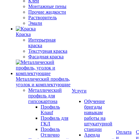
Клеи
Монтажные пены
Прочие жидкости
Растворитель
Эмали
Краска
Интерьерная
краска
Текстурная краска
Фасадная краска
Металлический профиль,
уголок и комплектующие
Металлический
Услуги
профиль для
гипсокартона
Обучение
Профиль
бригады
Knauf
навыкам
Профиль для
работы на
ГКЛ
штукатурной
Профиль
станции
Оплата
С
Отлично
Аренда
и
и