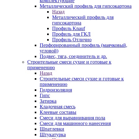
комплектующие
Металлический профиль для гипсокартона
Назад
Металлический профиль для
гипсокартона
Профиль Knauf
Профиль для ГКЛ
Профиль Отлично
Перфорированный профиль (маячковый,
угловой)
Подвес, тяга, соединитель и др.
Строительные смеси сухие и готовые к
применению
Назад
Строительные смеси сухие и готовые к
применению
Гидроизоляция
Гипс
Затирка
Кладочная смесь
Клеевые составы
Смеси для выравнивания пола
Смеси для машинного нанесения
Шпатлевки
Штукатурка