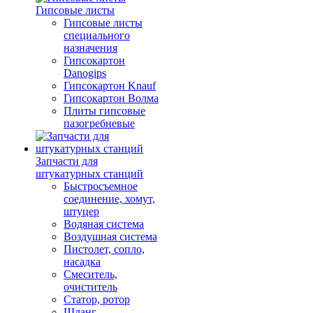
Гипсовые листы
Гипсовые листы
специального
назначения
Гипсокартон
Danogips
Гипсокартон Knauf
Гипсокартон Волма
Плиты гипсовые
пазогребневые
Запчасти для
штукатурных станций
Быстросъемное
соединение, хомут,
штуцер
Водяная система
Воздушная система
Пистолет, сопло,
насадка
Смеситель,
очиститель
Статор, ротор
Шланг,