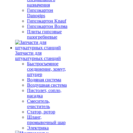
назначения
Гипсокартон
Danogips
Гипсокартон Knauf
Гипсокартон Волма
Плиты гипсовые
пазогребневые
Запчасти для
штукатурных станций
Быстросъемное
соединение, хомут,
штуцер
Водяная система
Воздушная система
Пистолет, сопло,
насадка
Смеситель,
очиститель
Статор, ротор
Шланг,
промывочный шар
Электрика