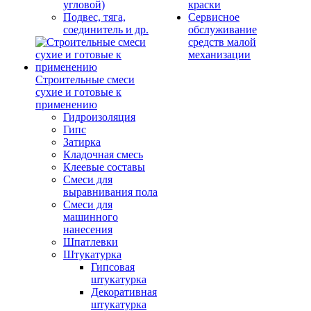
угловой)
краски
Подвес, тяга,
Сервисное
соединитель и др.
обслуживание
средств малой
механизации
Строительные смеси
сухие и готовые к
применению
Гидроизоляция
Гипс
Затирка
Кладочная смесь
Клеевые составы
Смеси для
выравнивания пола
Смеси для
машинного
нанесения
Шпатлевки
Штукатурка
Гипсовая
штукатурка
Декоративная
штукатурка