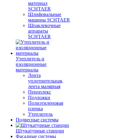
материал
SCHTAER
Шлифовальные
машины SCHTAER
Шпаклевочные
аппараты
SCHTAER
Утеплитель и
изоляционные
материалы
Лента
уплотнительная,
лента малярная
Пеноплекс
Подложки
Полиэтиленовая
пленка
Утеплитель
Подвесные системы
Штукатурные станции
Фасадные системы