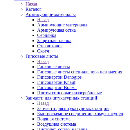
Назад
Каталог
Армирующие материалы
Назад
Армирующие материалы
Армирующая сетка
Серпянка
Защитная пленка
Стеклохолст
Скотч
Гипсовые листы
Назад
Гипсовые листы
Гипсовые листы специального назначения
Гипсокартон Danogips
Гипсокартон Knauf
Гипсокартон Волма
Плиты гипсовые пазогребневые
Запчасти для штукатурных станций
Назад
Запчасти для штукатурных станций
Быстросъемное соединение, хомут, штуцер
Водяная система
Воздушная система
Пистолет, сопло, насадка