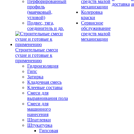
Перфорированный
средств малой
доставка
а
профиль
механизации
(маячковый,
Колеровка
угловой)
краски
Подвес, тяга,
Сервисное
соединитель и др.
обслуживание
средств малой
механизации
Строительные смеси
сухие и готовые к
применению
Гидроизоляция
Гипс
Затирка
Кладочная смесь
Клеевые составы
Смеси для
выравнивания пола
Смеси для
машинного
нанесения
Шпатлевки
Штукатурка
Гипсовая