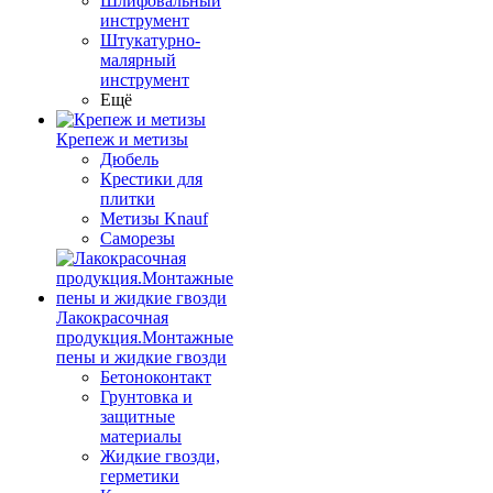
Шлифовальный
инструмент
Штукатурно-
малярный
инструмент
Ещё
Крепеж и метизы
Дюбель
Крестики для
плитки
Метизы Knauf
Саморезы
Лакокрасочная
продукция.Монтажные
пены и жидкие гвозди
Бетоноконтакт
Грунтовка и
защитные
материалы
Жидкие гвозди,
герметики