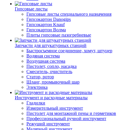
Гипсовые листы
Гипсовые листы специального назначения
Гипсокартон Danogips
Гипсокартон Knauf
Гипсокартон Волма
Плиты гипсовые пазогребневые
Запчасти для штукатурных станций
Быстросъемное соединение, хомут, штуцер
Водяная система
Воздушная система
Пистолет, сопло, насадка
Смеситель, очиститель
Статор, ротор
Шланг, промывочный шар
Электрика
Инструмент и расходные материалы
Гладилки
Измерительный инструмент
Пистолет для монтажной пены и герметиков
Профессиональный ручной инструмент
Режущий инструмент
Малярный инструмент