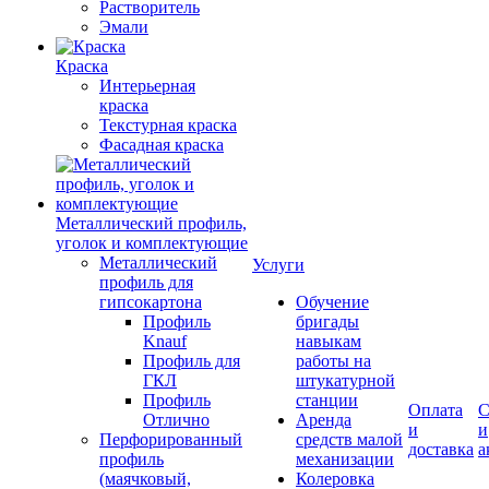
Растворитель
Эмали
Краска
Интерьерная
краска
Текстурная краска
Фасадная краска
Металлический профиль,
уголок и комплектующие
Металлический
Услуги
профиль для
гипсокартона
Обучение
Профиль
бригады
Knauf
навыкам
Профиль для
работы на
ГКЛ
штукатурной
Профиль
станции
Оплата
С
Отлично
Аренда
и
и
Перфорированный
средств малой
доставка
а
профиль
механизации
(маячковый,
Колеровка