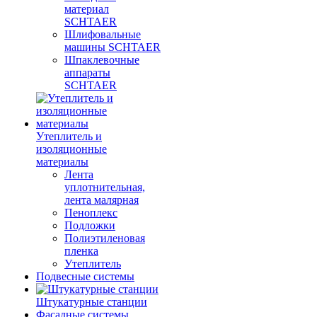
материал
SCHTAER
Шлифовальные
машины SCHTAER
Шпаклевочные
аппараты
SCHTAER
Утеплитель и
изоляционные
материалы
Лента
уплотнительная,
лента малярная
Пеноплекс
Подложки
Полиэтиленовая
пленка
Утеплитель
Подвесные системы
Штукатурные станции
Фасадные системы