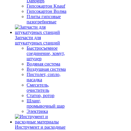
Danogips
Гипсокартон Knauf
Гипсокартон Волма
Плиты гипсовые
пазогребневые
Запчасти для
штукатурных станций
Быстросъемное
соединение, хомут,
штуцер
Водяная система
Воздушная система
Пистолет, сопло,
насадка
Смеситель,
очиститель
Статор, ротор
Шланг,
промывочный шар
Электрика
Инструмент и расходные