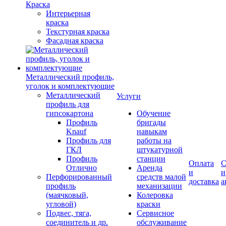
Краска
Интерьерная
краска
Текстурная краска
Фасадная краска
Металлический профиль,
уголок и комплектующие
Металлический
Услуги
профиль для
гипсокартона
Обучение
Профиль
бригады
Knauf
навыкам
Профиль для
работы на
ГКЛ
штукатурной
Профиль
станции
Оплата
С
Отлично
Аренда
и
и
Перфорированный
средств малой
доставка
а
профиль
механизации
(маячковый,
Колеровка
угловой)
краски
Подвес, тяга,
Сервисное
соединитель и др.
обслуживание