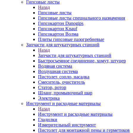
Гипсовые листы
Назад
Гипсовые листы
Гипсовые листы специального назначения
Гипсокартон Danogips
Гипсокартон Knauf
Гипсокартон Волма
Плиты гипсовые пазогребневые
Запчасти для штукатурных станций
Назад
Запчасти для штукатурных станций
Быстросъемное соединение, хомут, штуцер
Водяная система
Воздушная система
Пистолет, сопло, насадка
Смеситель, очиститель
Статор, ротор
Шланг, промывочный шар
Электрика
Инструмент и расходные материалы
Назад
Инструмент и расходные материалы
Гладилки
Измерительный инструмент
Пистолет для монтажной пены и герметиков