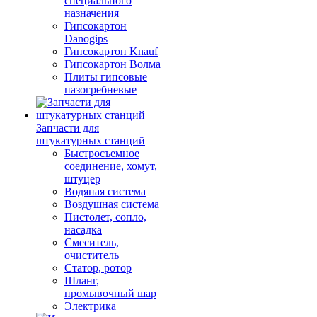
специального
назначения
Гипсокартон
Danogips
Гипсокартон Knauf
Гипсокартон Волма
Плиты гипсовые
пазогребневые
Запчасти для
штукатурных станций
Быстросъемное
соединение, хомут,
штуцер
Водяная система
Воздушная система
Пистолет, сопло,
насадка
Смеситель,
очиститель
Статор, ротор
Шланг,
промывочный шар
Электрика