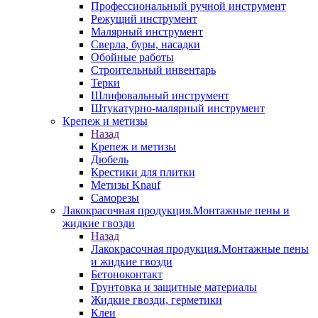
Профессиональный ручной инструмент
Режущий инструмент
Малярный инструмент
Сверла, буры, насадки
Обойные работы
Строительный инвентарь
Терки
Шлифовальный инструмент
Штукатурно-малярный инструмент
Крепеж и метизы
Назад
Крепеж и метизы
Дюбель
Крестики для плитки
Метизы Knauf
Саморезы
Лакокрасочная продукция.Монтажные пены и
жидкие гвозди
Назад
Лакокрасочная продукция.Монтажные пены
и жидкие гвозди
Бетоноконтакт
Грунтовка и защитные материалы
Жидкие гвозди, герметики
Клеи