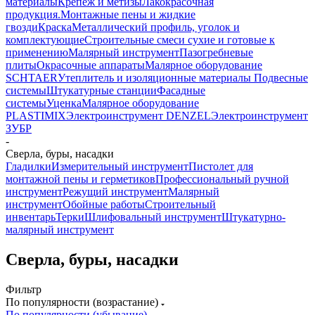
материалы
Крепеж и метизы
Лакокрасочная
продукция.Монтажные пены и жидкие
гвозди
Краска
Металлический профиль, уголок и
комплектующие
Строительные смеси сухие и готовые к
применению
Малярный инструмент
Пазогребневые
плиты
Окрасочные аппараты
Малярное оборудование
SCHTAER
Утеплитель и изоляционные материалы
Подвесные
системы
Штукатурные станции
Фасадные
системы
Уценка
Малярное оборудование
PLASTIMIX
Электроинструмент DENZEL
Электроинструмент
ЗУБР
-
Сверла, буры, насадки
Гладилки
Измерительный инструмент
Пистолет для
монтажной пены и герметиков
Профессиональный ручной
инструмент
Режущий инструмент
Малярный
инструмент
Обойные работы
Строительный
инвентарь
Терки
Шлифовальный инструмент
Штукатурно-
малярный инструмент
Сверла, буры, насадки
Фильтр
По популярности (возрастание)
По популярности (убывание)