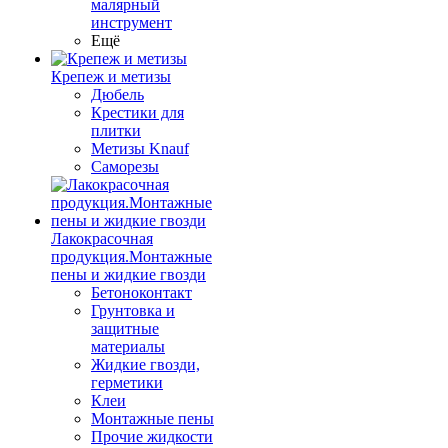
малярный
инструмент
Ещё
Крепеж и метизы
Дюбель
Крестики для
плитки
Метизы Knauf
Саморезы
Лакокрасочная
продукция.Монтажные
пены и жидкие гвозди
Бетоноконтакт
Грунтовка и
защитные
материалы
Жидкие гвозди,
герметики
Клеи
Монтажные пены
Прочие жидкости