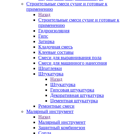
Строительные смеси сухие и готовые к
применению
Назад
Строительные смеси сухие и готовые к
применению
Гидроизоляция
Гипс
Затирка
Кладочная смесь
Клеевые составы
Смеси для выравнивания пола
Смеси для машинного нанесения
Шпатлевки
Штукатурка
Назад
Штукатурка
Гипсовая штукатурка
Декоративная штукатурка
Цементная штукатурка
Ремонтные смеси
Малярный инструмент
Назад
Малярный инструмент
Защитный комбинезон
Сопла