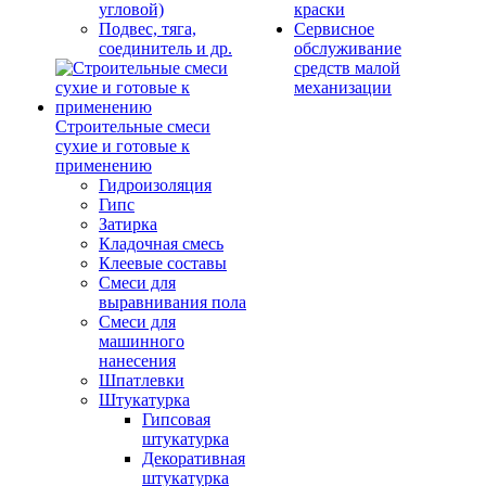
угловой)
краски
Подвес, тяга,
Сервисное
соединитель и др.
обслуживание
средств малой
механизации
Строительные смеси
сухие и готовые к
применению
Гидроизоляция
Гипс
Затирка
Кладочная смесь
Клеевые составы
Смеси для
выравнивания пола
Смеси для
машинного
нанесения
Шпатлевки
Штукатурка
Гипсовая
штукатурка
Декоративная
штукатурка