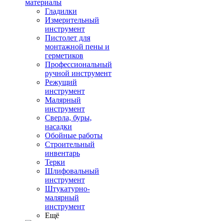
материалы
Гладилки
Измерительный
инструмент
Пистолет для
монтажной пены и
герметиков
Профессиональный
ручной инструмент
Режущий
инструмент
Малярный
инструмент
Сверла, буры,
насадки
Обойные работы
Строительный
инвентарь
Терки
Шлифовальный
инструмент
Штукатурно-
малярный
инструмент
Ещё