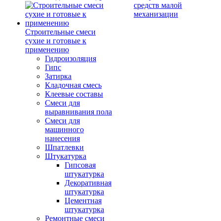
средств малой
механизации
Строительные смеси
сухие и готовые к
применению
Гидроизоляция
Гипс
Затирка
Кладочная смесь
Клеевые составы
Смеси для
выравнивания пола
Смеси для
машинного
нанесения
Шпатлевки
Штукатурка
Гипсовая
штукатурка
Декоративная
штукатурка
Цементная
штукатурка
Ремонтные смеси