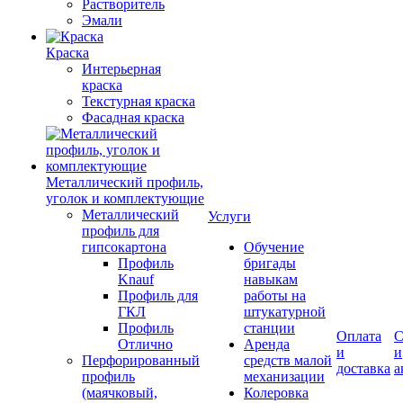
Растворитель
Эмали
Краска
Интерьерная
краска
Текстурная краска
Фасадная краска
Металлический профиль,
уголок и комплектующие
Металлический
Услуги
профиль для
гипсокартона
Обучение
Профиль
бригады
Knauf
навыкам
Профиль для
работы на
ГКЛ
штукатурной
Профиль
станции
Оплата
С
Отлично
Аренда
и
и
Перфорированный
средств малой
доставка
а
профиль
механизации
(маячковый,
Колеровка