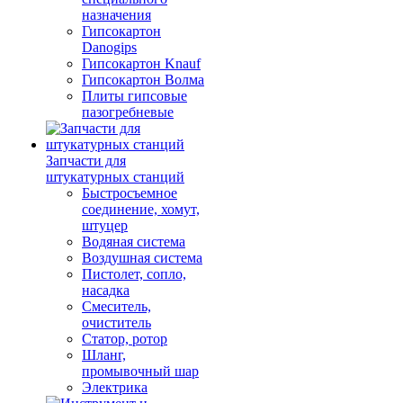
назначения
Гипсокартон
Danogips
Гипсокартон Knauf
Гипсокартон Волма
Плиты гипсовые
пазогребневые
Запчасти для
штукатурных станций
Быстросъемное
соединение, хомут,
штуцер
Водяная система
Воздушная система
Пистолет, сопло,
насадка
Смеситель,
очиститель
Статор, ротор
Шланг,
промывочный шар
Электрика