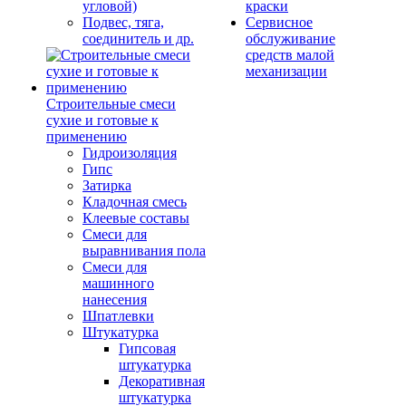
угловой)
краски
Подвес, тяга,
Сервисное
соединитель и др.
обслуживание
средств малой
механизации
Строительные смеси
сухие и готовые к
применению
Гидроизоляция
Гипс
Затирка
Кладочная смесь
Клеевые составы
Смеси для
выравнивания пола
Смеси для
машинного
нанесения
Шпатлевки
Штукатурка
Гипсовая
штукатурка
Декоративная
штукатурка