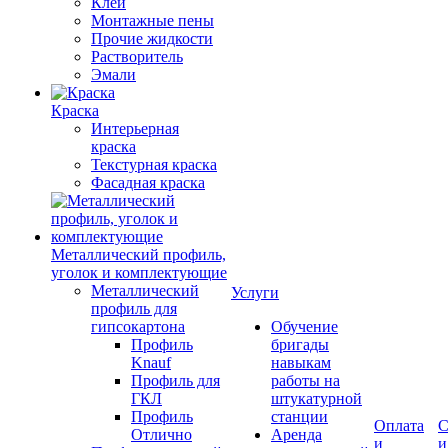
Клеи
Монтажные пены
Прочие жидкости
Растворитель
Эмали
Краска
Интерьерная
краска
Текстурная краска
Фасадная краска
Металлический профиль,
уголок и комплектующие
Металлический
Услуги
профиль для
гипсокартона
Обучение
Профиль
бригады
Knauf
навыкам
Профиль для
работы на
ГКЛ
штукатурной
Профиль
станции
Оплата
С
Отлично
Аренда
и
и