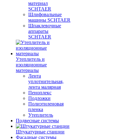
материал
SCHTAER
Шлифовальные
машины SCHTAER
Шпаклевочные
аппараты
SCHTAER
Утеплитель и
изоляционные
материалы
Лента
уплотнительная,
лента малярная
Пеноплекс
Подложки
Полиэтиленовая
пленка
Утеплитель
Подвесные системы
Штукатурные станции
Фасадные системы