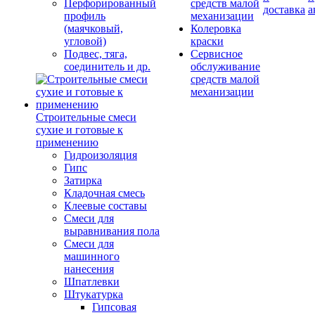
Перфорированный
средств малой
доставка
а
профиль
механизации
(маячковый,
Колеровка
угловой)
краски
Подвес, тяга,
Сервисное
соединитель и др.
обслуживание
средств малой
механизации
Строительные смеси
сухие и готовые к
применению
Гидроизоляция
Гипс
Затирка
Кладочная смесь
Клеевые составы
Смеси для
выравнивания пола
Смеси для
машинного
нанесения
Шпатлевки
Штукатурка
Гипсовая