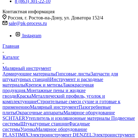
8 (863) 301-22-10
Контактная информация
Россия, г. Ростов-на-Дону, ул. Доватора 152/4
sale@pk-process.ru
Instagram
Главная
-
Каталог
-
Малярный инструмент
Армирующие материалы
Гипсовые листы
Запчасти для
штукатурных станций
Инструмент и расходные
материалы
Крепеж и метизы
Лакокрасочная
продукция.Монтажные пены и жидкие
гвозди
Краска
Металлический профиль, уголок и
комплектующие
Строительные смеси сухие и готовые к
применению
Малярный инструмент
Пазогребневые
плиты
Окрасочные аппараты
Малярное оборудование
SCHTAER
Утеплитель и изоляционные материалы
Подвесные
системы
Штукатурные станции
Фасадные
системы
Уценка
Малярное оборудование
PLASTIMIX
Электроинструмент DENZEL
Электроинструмент