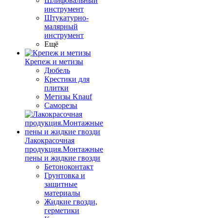
Шлифовальный
инструмент
Штукатурно-
малярный
инструмент
Ещё
Крепеж и метизы
Дюбель
Крестики для
плитки
Метизы Knauf
Саморезы
Лакокрасочная
продукция.Монтажные
пены и жидкие гвозди
Бетоноконтакт
Грунтовка и
защитные
материалы
Жидкие гвозди,
герметики