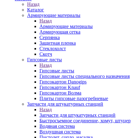
Назад
Каталог
Армирующие материалы
Назад
Армирующие материалы
Армирующая сетка
Серпянка
Защитная пленка
Стеклохолст
Скотч
Гипсовые листы
Назад
Гипсовые листы
Гипсовые листы специального назначения
Гипсокартон Danogips
Гипсокартон Knauf
Гипсокартон Волма
Плиты гипсовые пазогребневые
Запчасти для штукатурных станций
Назад
Запчасти для штукатурных станций
Быстросъемное соединение, хомут, штуцер
Водяная система
Воздушная система
Пистолет, сопло, насадка