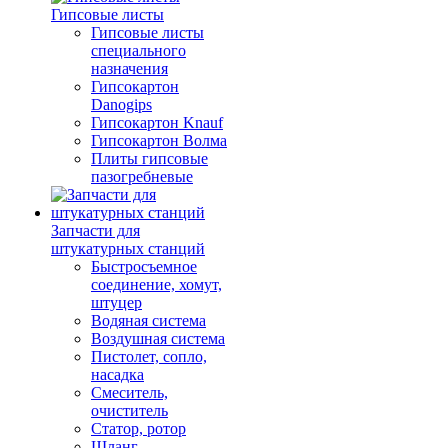
Гипсовые листы
Гипсовые листы
специального
назначения
Гипсокартон
Danogips
Гипсокартон Knauf
Гипсокартон Волма
Плиты гипсовые
пазогребневые
Запчасти для
штукатурных станций
Быстросъемное
соединение, хомут,
штуцер
Водяная система
Воздушная система
Пистолет, сопло,
насадка
Смеситель,
очиститель
Статор, ротор
Шланг,