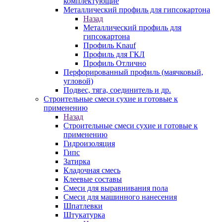
комплектующие
Металлический профиль для гипсокартона
Назад
Металлический профиль для
гипсокартона
Профиль Knauf
Профиль для ГКЛ
Профиль Отлично
Перфорированный профиль (маячковый,
угловой)
Подвес, тяга, соединитель и др.
Строительные смеси сухие и готовые к
применению
Назад
Строительные смеси сухие и готовые к
применению
Гидроизоляция
Гипс
Затирка
Кладочная смесь
Клеевые составы
Смеси для выравнивания пола
Смеси для машинного нанесения
Шпатлевки
Штукатурка