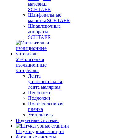
материал
SCHTAER
Шлифовальные
машины SCHTAER
Шпаклевочные
аппараты
SCHTAER
Утеплитель и
изоляционные
материалы
Лента
уплотнительная,
лента малярная
Пеноплекс
Подложки
Полиэтиленовая
пленка
Утеплитель
Подвесные системы
Штукатурные станции
Фасадные системы