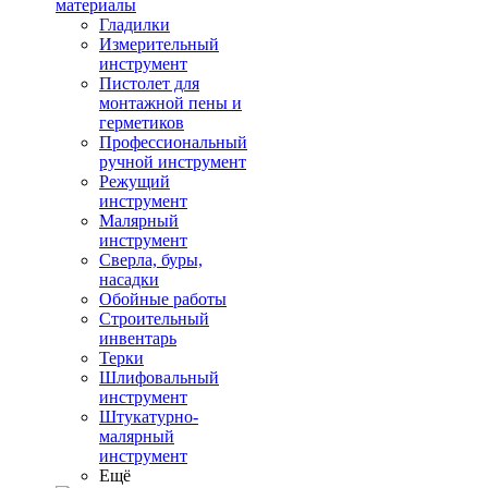
материалы
Гладилки
Измерительный
инструмент
Пистолет для
монтажной пены и
герметиков
Профессиональный
ручной инструмент
Режущий
инструмент
Малярный
инструмент
Сверла, буры,
насадки
Обойные работы
Строительный
инвентарь
Терки
Шлифовальный
инструмент
Штукатурно-
малярный
инструмент
Ещё