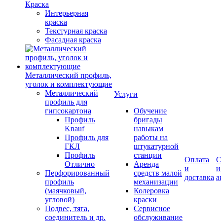
Краска
Интерьерная
краска
Текстурная краска
Фасадная краска
Металлический профиль,
уголок и комплектующие
Металлический
Услуги
профиль для
гипсокартона
Обучение
Профиль
бригады
Knauf
навыкам
Профиль для
работы на
ГКЛ
штукатурной
Профиль
станции
Оплата
С
Отлично
Аренда
и
и
Перфорированный
средств малой
доставка
а
профиль
механизации
(маячковый,
Колеровка
угловой)
краски
Подвес, тяга,
Сервисное
соединитель и др.
обслуживание