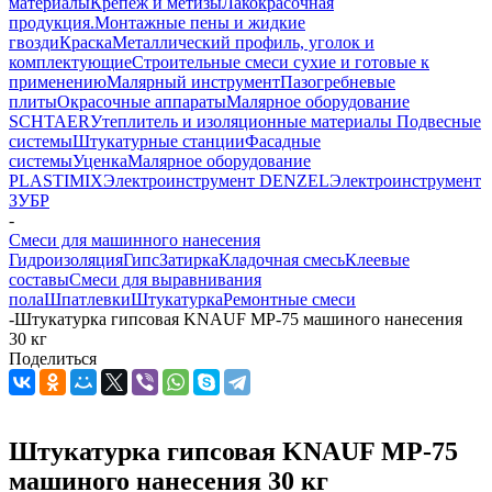
материалы
Крепеж и метизы
Лакокрасочная
продукция.Монтажные пены и жидкие
гвозди
Краска
Металлический профиль, уголок и
комплектующие
Строительные смеси сухие и готовые к
применению
Малярный инструмент
Пазогребневые
плиты
Окрасочные аппараты
Малярное оборудование
SCHTAER
Утеплитель и изоляционные материалы
Подвесные
системы
Штукатурные станции
Фасадные
системы
Уценка
Малярное оборудование
PLASTIMIX
Электроинструмент DENZEL
Электроинструмент
ЗУБР
-
Смеси для машинного нанесения
Гидроизоляция
Гипс
Затирка
Кладочная смесь
Клеевые
составы
Смеси для выравнивания
пола
Шпатлевки
Штукатурка
Ремонтные смеси
-
Штукатурка гипсовая KNAUF MP-75 машиного нанесения
30 кг
Поделиться
Штукатурка гипсовая KNAUF MP-75
машиного нанесения 30 кг