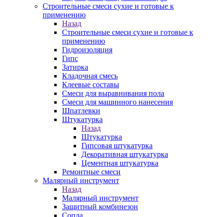
Строительные смеси сухие и готовые к
применению
Назад
Строительные смеси сухие и готовые к
применению
Гидроизоляция
Гипс
Затирка
Кладочная смесь
Клеевые составы
Смеси для выравнивания пола
Смеси для машинного нанесения
Шпатлевки
Штукатурка
Назад
Штукатурка
Гипсовая штукатурка
Декоративная штукатурка
Цементная штукатурка
Ремонтные смеси
Малярный инструмент
Назад
Малярный инструмент
Защитный комбинезон
Сопла