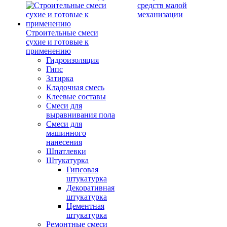
средств малой
механизации
Строительные смеси
сухие и готовые к
применению
Гидроизоляция
Гипс
Затирка
Кладочная смесь
Клеевые составы
Смеси для
выравнивания пола
Смеси для
машинного
нанесения
Шпатлевки
Штукатурка
Гипсовая
штукатурка
Декоративная
штукатурка
Цементная
штукатурка
Ремонтные смеси