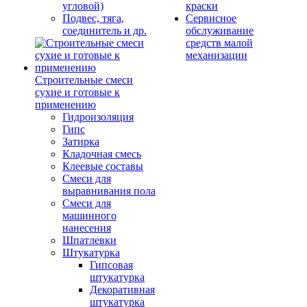
угловой)
краски
Подвес, тяга,
Сервисное
соединитель и др.
обслуживание
средств малой
механизации
Строительные смеси
сухие и готовые к
применению
Гидроизоляция
Гипс
Затирка
Кладочная смесь
Клеевые составы
Смеси для
выравнивания пола
Смеси для
машинного
нанесения
Шпатлевки
Штукатурка
Гипсовая
штукатурка
Декоративная
штукатурка