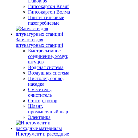
Danogips
Гипсокартон Knauf
Гипсокартон Волма
Плиты гипсовые
пазогребневые
Запчасти для
штукатурных станций
Быстросъемное
соединение, хомут,
штуцер
Водяная система
Воздушная система
Пистолет, сопло,
насадка
Смеситель,
очиститель
Статор, ротор
Шланг,
промывочный шар
Электрика
Инструмент и расходные