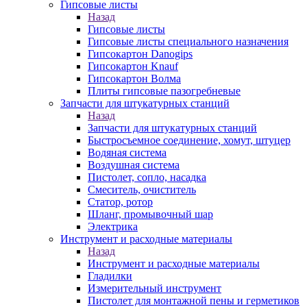
Гипсовые листы
Назад
Гипсовые листы
Гипсовые листы специального назначения
Гипсокартон Danogips
Гипсокартон Knauf
Гипсокартон Волма
Плиты гипсовые пазогребневые
Запчасти для штукатурных станций
Назад
Запчасти для штукатурных станций
Быстросъемное соединение, хомут, штуцер
Водяная система
Воздушная система
Пистолет, сопло, насадка
Смеситель, очиститель
Статор, ротор
Шланг, промывочный шар
Электрика
Инструмент и расходные материалы
Назад
Инструмент и расходные материалы
Гладилки
Измерительный инструмент
Пистолет для монтажной пены и герметиков