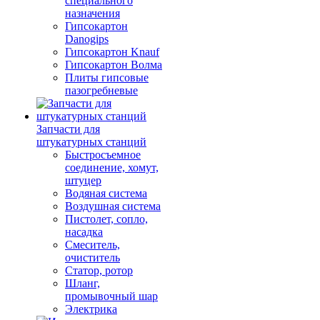
специального
назначения
Гипсокартон
Danogips
Гипсокартон Knauf
Гипсокартон Волма
Плиты гипсовые
пазогребневые
Запчасти для
штукатурных станций
Быстросъемное
соединение, хомут,
штуцер
Водяная система
Воздушная система
Пистолет, сопло,
насадка
Смеситель,
очиститель
Статор, ротор
Шланг,
промывочный шар
Электрика