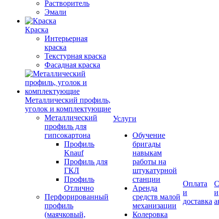
Растворитель
Эмали
Краска
Интерьерная
краска
Текстурная краска
Фасадная краска
Металлический профиль,
уголок и комплектующие
Металлический
Услуги
профиль для
гипсокартона
Обучение
Профиль
бригады
Knauf
навыкам
Профиль для
работы на
ГКЛ
штукатурной
Профиль
станции
Оплата
С
Отлично
Аренда
и
и
Перфорированный
средств малой
доставка
а
профиль
механизации
(маячковый,
Колеровка