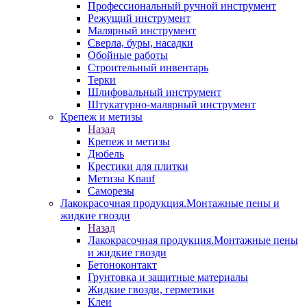
Профессиональный ручной инструмент
Режущий инструмент
Малярный инструмент
Сверла, буры, насадки
Обойные работы
Строительный инвентарь
Терки
Шлифовальный инструмент
Штукатурно-малярный инструмент
Крепеж и метизы
Назад
Крепеж и метизы
Дюбель
Крестики для плитки
Метизы Knauf
Саморезы
Лакокрасочная продукция.Монтажные пены и
жидкие гвозди
Назад
Лакокрасочная продукция.Монтажные пены
и жидкие гвозди
Бетоноконтакт
Грунтовка и защитные материалы
Жидкие гвозди, герметики
Клеи