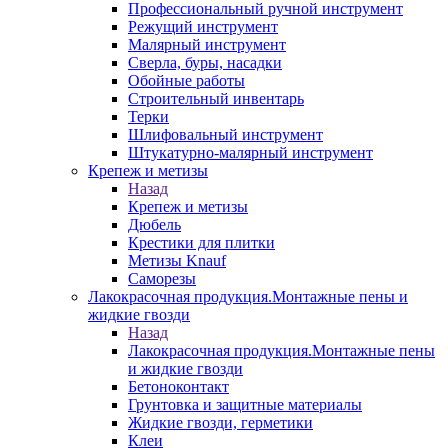
Профессиональный ручной инструмент
Режущий инструмент
Малярный инструмент
Сверла, буры, насадки
Обойные работы
Строительный инвентарь
Терки
Шлифовальный инструмент
Штукатурно-малярный инструмент
Крепеж и метизы
Назад
Крепеж и метизы
Дюбель
Крестики для плитки
Метизы Knauf
Саморезы
Лакокрасочная продукция.Монтажные пены и
жидкие гвозди
Назад
Лакокрасочная продукция.Монтажные пены
и жидкие гвозди
Бетоноконтакт
Грунтовка и защитные материалы
Жидкие гвозди, герметики
Клеи