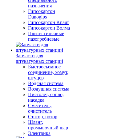
специального
назначения
Гипсокартон
Danogips
Гипсокартон Knauf
Гипсокартон Волма
Плиты гипсовые
пазогребневые
Запчасти для
штукатурных станций
Быстросъемное
соединение, хомут,
штуцер
Водяная система
Воздушная система
Пистолет, сопло,
насадка
Смеситель,
очиститель
Статор, ротор
Шланг,
промывочный шар
Электрика