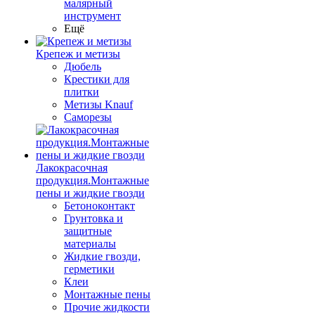
малярный
инструмент
Ещё
Крепеж и метизы
Дюбель
Крестики для
плитки
Метизы Knauf
Саморезы
Лакокрасочная
продукция.Монтажные
пены и жидкие гвозди
Бетоноконтакт
Грунтовка и
защитные
материалы
Жидкие гвозди,
герметики
Клеи
Монтажные пены
Прочие жидкости