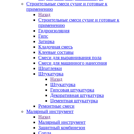
Строительные смеси сухие и готовые к
применению
Назад
Строительные смеси сухие и готовые к
применению
Гидроизоляция
Гипс
Затирка
Кладочная смесь
Клеевые составы
Смеси для выравнивания пола
Смеси для машинного нанесения
Шпатлевки
Штукатурка
Назад
Штукатурка
Гипсовая штукатурка
Декоративная штукатурка
Цементная штукатурка
Ремонтные смеси
Малярный инструмент
Назад
Малярный инструмент
Защитный комбинезон
Сопла