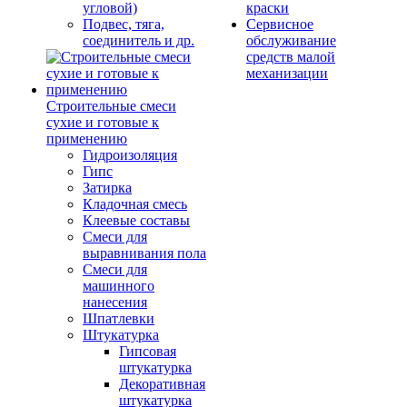
угловой)
краски
Подвес, тяга,
Сервисное
соединитель и др.
обслуживание
средств малой
механизации
Строительные смеси
сухие и готовые к
применению
Гидроизоляция
Гипс
Затирка
Кладочная смесь
Клеевые составы
Смеси для
выравнивания пола
Смеси для
машинного
нанесения
Шпатлевки
Штукатурка
Гипсовая
штукатурка
Декоративная
штукатурка