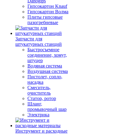
Danogips
Гипсокартон Knauf
Гипсокартон Волма
Плиты гипсовые
пазогребневые
Запчасти для
штукатурных станций
Быстросъемное
соединение, хомут,
штуцер
Водяная система
Воздушная система
Пистолет, сопло,
насадка
Смеситель,
очиститель
Статор, ротор
Шланг,
промывочный шар
Электрика
Инструмент и расходные