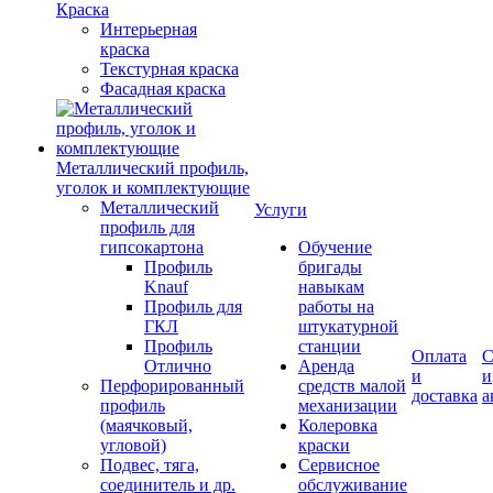
Краска
Интерьерная
краска
Текстурная краска
Фасадная краска
Металлический профиль,
уголок и комплектующие
Металлический
Услуги
профиль для
гипсокартона
Обучение
Профиль
бригады
Knauf
навыкам
Профиль для
работы на
ГКЛ
штукатурной
Профиль
станции
Оплата
С
Отлично
Аренда
и
и
Перфорированный
средств малой
доставка
а
профиль
механизации
(маячковый,
Колеровка
угловой)
краски
Подвес, тяга,
Сервисное
соединитель и др.
обслуживание