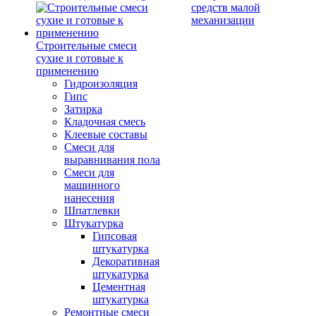
средств малой
механизации
Строительные смеси
сухие и готовые к
применению
Гидроизоляция
Гипс
Затирка
Кладочная смесь
Клеевые составы
Смеси для
выравнивания пола
Смеси для
машинного
нанесения
Шпатлевки
Штукатурка
Гипсовая
штукатурка
Декоративная
штукатурка
Цементная
штукатурка
Ремонтные смеси