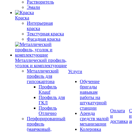
Растворитель
Эмали
Краска
Интерьерная
краска
Текстурная краска
Фасадная краска
Металлический профиль,
уголок и комплектующие
Металлический
Услуги
профиль для
гипсокартона
Обучение
Профиль
бригады
Knauf
навыкам
Профиль для
работы на
ГКЛ
штукатурной
Профиль
станции
Оплата
С
Отлично
Аренда
и
и
Перфорированный
средств малой
доставка
а
профиль
механизации
(маячковый,
Колеровка