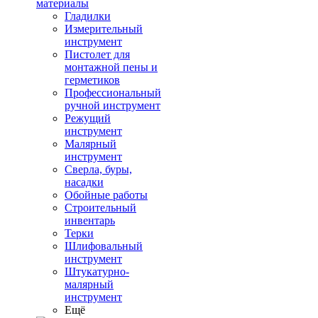
материалы
Гладилки
Измерительный
инструмент
Пистолет для
монтажной пены и
герметиков
Профессиональный
ручной инструмент
Режущий
инструмент
Малярный
инструмент
Сверла, буры,
насадки
Обойные работы
Строительный
инвентарь
Терки
Шлифовальный
инструмент
Штукатурно-
малярный
инструмент
Ещё