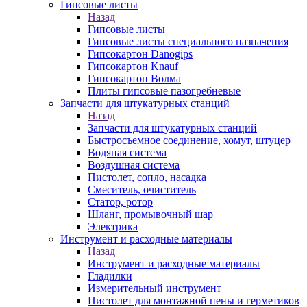
Гипсовые листы
Назад
Гипсовые листы
Гипсовые листы специального назначения
Гипсокартон Danogips
Гипсокартон Knauf
Гипсокартон Волма
Плиты гипсовые пазогребневые
Запчасти для штукатурных станций
Назад
Запчасти для штукатурных станций
Быстросъемное соединение, хомут, штуцер
Водяная система
Воздушная система
Пистолет, сопло, насадка
Смеситель, очиститель
Статор, ротор
Шланг, промывочный шар
Электрика
Инструмент и расходные материалы
Назад
Инструмент и расходные материалы
Гладилки
Измерительный инструмент
Пистолет для монтажной пены и герметиков