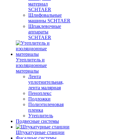
материал
SCHTAER
Шлифовальные
машины SCHTAER
Шпаклевочные
аппараты
SCHTAER
Утеплитель и
изоляционные
материалы
Лента
уплотнительная,
лента малярная
Пеноплекс
Подложки
Полиэтиленовая
пленка
Утеплитель
Подвесные системы
Штукатурные станции
Фасадные системы