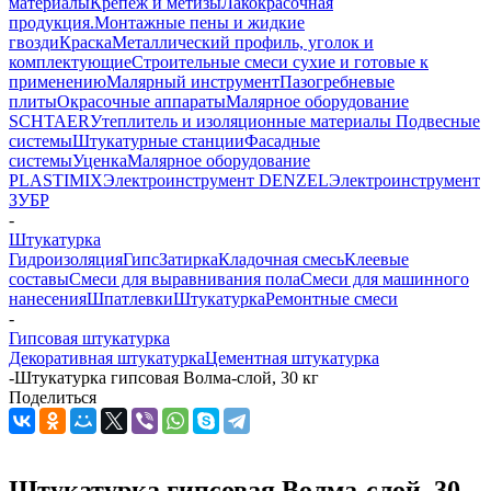
материалы
Крепеж и метизы
Лакокрасочная
продукция.Монтажные пены и жидкие
гвозди
Краска
Металлический профиль, уголок и
комплектующие
Строительные смеси сухие и готовые к
применению
Малярный инструмент
Пазогребневые
плиты
Окрасочные аппараты
Малярное оборудование
SCHTAER
Утеплитель и изоляционные материалы
Подвесные
системы
Штукатурные станции
Фасадные
системы
Уценка
Малярное оборудование
PLASTIMIX
Электроинструмент DENZEL
Электроинструмент
ЗУБР
-
Штукатурка
Гидроизоляция
Гипс
Затирка
Кладочная смесь
Клеевые
составы
Смеси для выравнивания пола
Смеси для машинного
нанесения
Шпатлевки
Штукатурка
Ремонтные смеси
-
Гипсовая штукатурка
Декоративная штукатурка
Цементная штукатурка
-
Штукатурка гипсовая Волма-слой, 30 кг
Поделиться
Штукатурка гипсовая Волма-слой, 30