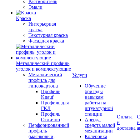
Растворитель
Эмали
Краска
Интерьерная
краска
Текстурная краска
Фасадная краска
Металлический профиль,
уголок и комплектующие
Металлический
Услуги
профиль для
гипсокартона
Обучение
Профиль
бригады
Knauf
навыкам
Профиль для
работы на
ГКЛ
штукатурной
Профиль
станции
Оплата
С
Отлично
Аренда
и
и
Перфорированный
средств малой
доставка
а
профиль
механизации
(маячковый,
Колеровка