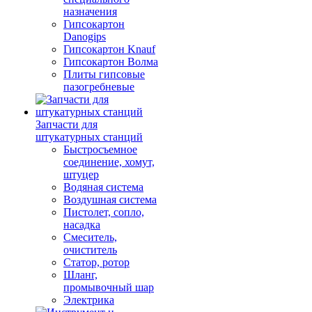
назначения
Гипсокартон
Danogips
Гипсокартон Knauf
Гипсокартон Волма
Плиты гипсовые
пазогребневые
Запчасти для
штукатурных станций
Быстросъемное
соединение, хомут,
штуцер
Водяная система
Воздушная система
Пистолет, сопло,
насадка
Смеситель,
очиститель
Статор, ротор
Шланг,
промывочный шар
Электрика