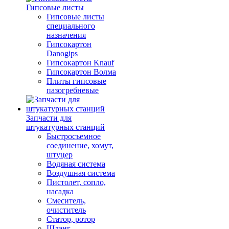
Гипсовые листы
Гипсовые листы
специального
назначения
Гипсокартон
Danogips
Гипсокартон Knauf
Гипсокартон Волма
Плиты гипсовые
пазогребневые
Запчасти для
штукатурных станций
Быстросъемное
соединение, хомут,
штуцер
Водяная система
Воздушная система
Пистолет, сопло,
насадка
Смеситель,
очиститель
Статор, ротор
Шланг,