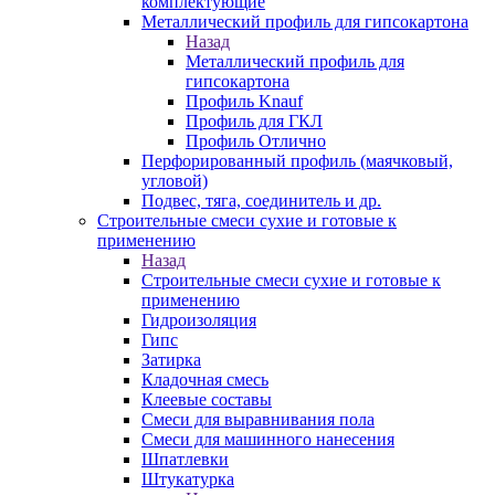
комплектующие
Металлический профиль для гипсокартона
Назад
Металлический профиль для
гипсокартона
Профиль Knauf
Профиль для ГКЛ
Профиль Отлично
Перфорированный профиль (маячковый,
угловой)
Подвес, тяга, соединитель и др.
Строительные смеси сухие и готовые к
применению
Назад
Строительные смеси сухие и готовые к
применению
Гидроизоляция
Гипс
Затирка
Кладочная смесь
Клеевые составы
Смеси для выравнивания пола
Смеси для машинного нанесения
Шпатлевки
Штукатурка