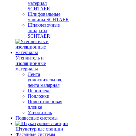
материал
SCHTAER
Шлифовальные
машины SCHTAER
Шпаклевочные
аппараты
SCHTAER
Утеплитель и
изоляционные
материалы
Лента
уплотнительная,
лента малярная
Пеноплекс
Подложки
Полиэтиленовая
пленка
Утеплитель
Подвесные системы
Штукатурные станции
Фасадные системы