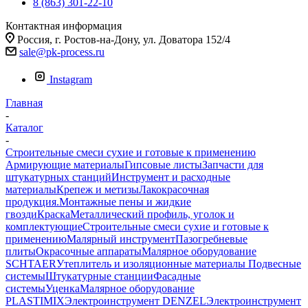
8 (863) 301-22-10
Контактная информация
Россия, г. Ростов-на-Дону, ул. Доватора 152/4
sale@pk-process.ru
Instagram
Главная
-
Каталог
-
Строительные смеси сухие и готовые к применению
Армирующие материалы
Гипсовые листы
Запчасти для
штукатурных станций
Инструмент и расходные
материалы
Крепеж и метизы
Лакокрасочная
продукция.Монтажные пены и жидкие
гвозди
Краска
Металлический профиль, уголок и
комплектующие
Строительные смеси сухие и готовые к
применению
Малярный инструмент
Пазогребневые
плиты
Окрасочные аппараты
Малярное оборудование
SCHTAER
Утеплитель и изоляционные материалы
Подвесные
системы
Штукатурные станции
Фасадные
системы
Уценка
Малярное оборудование
PLASTIMIX
Электроинструмент DENZEL
Электроинструмент