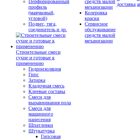
Перфорированный
средств малой
доставка
а
профиль
механизации
(маячковый,
Колеровка
угловой)
краски
Подвес, тяга,
Сервисное
соединитель и др.
обслуживание
средств малой
механизации
Строительные смеси
сухие и готовые к
применению
Гидроизоляция
Гипс
Затирка
Кладочная смесь
Клеевые составы
Смеси для
выравнивания пола
Смеси для
машинного
нанесения
Шпатлевки
Штукатурка
Гипсовая