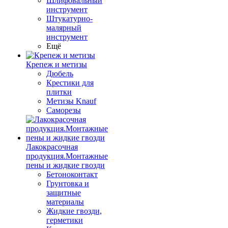
Шлифовальный
инструмент
Штукатурно-
малярный
инструмент
Ещё
Крепеж и метизы
Дюбель
Крестики для
плитки
Метизы Knauf
Саморезы
Лакокрасочная
продукция.Монтажные
пены и жидкие гвозди
Бетоноконтакт
Грунтовка и
защитные
материалы
Жидкие гвозди,
герметики