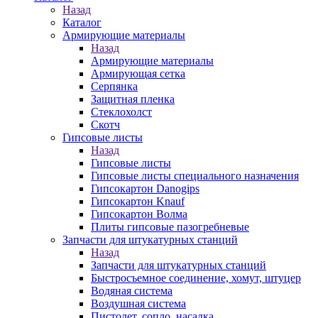
Назад
Каталог
Армирующие материалы
Назад
Армирующие материалы
Армирующая сетка
Серпянка
Защитная пленка
Стеклохолст
Скотч
Гипсовые листы
Назад
Гипсовые листы
Гипсовые листы специального назначения
Гипсокартон Danogips
Гипсокартон Knauf
Гипсокартон Волма
Плиты гипсовые пазогребневые
Запчасти для штукатурных станций
Назад
Запчасти для штукатурных станций
Быстросъемное соединение, хомут, штуцер
Водяная система
Воздушная система
Пистолет, сопло, насадка