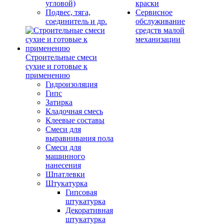
угловой)
краски
Подвес, тяга,
Сервисное
соединитель и др.
обслуживание
средств малой
механизации
Строительные смеси
сухие и готовые к
применению
Гидроизоляция
Гипс
Затирка
Кладочная смесь
Клеевые составы
Смеси для
выравнивания пола
Смеси для
машинного
нанесения
Шпатлевки
Штукатурка
Гипсовая
штукатурка
Декоративная
штукатурка