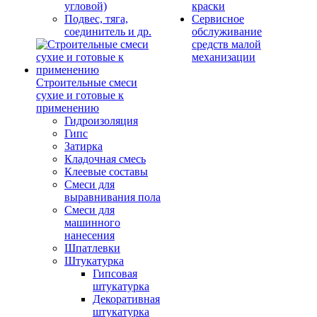
угловой)
краски
Подвес, тяга,
Сервисное
соединитель и др.
обслуживание
средств малой
механизации
Строительные смеси
сухие и готовые к
применению
Гидроизоляция
Гипс
Затирка
Кладочная смесь
Клеевые составы
Смеси для
выравнивания пола
Смеси для
машинного
нанесения
Шпатлевки
Штукатурка
Гипсовая
штукатурка
Декоративная
штукатурка