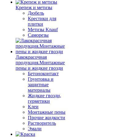
Крепеж и метизы
Дюбель
Крестики для
плитки
Метизы Knauf
Саморезы
Лакокрасочная
продукция.Монтажные
пены и жидкие гвозди
Бетоноконтакт
Грунтовка и
защитные
материалы
Жидкие гвозди,
герметики
Клеи
Монтажные пены
Прочие жидкости
Растворитель
Эмали