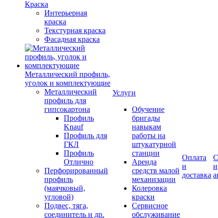
Краска
Интерьерная
краска
Текстурная краска
Фасадная краска
Металлический профиль,
уголок и комплектующие
Металлический
Услуги
профиль для
гипсокартона
Обучение
Профиль
бригады
Knauf
навыкам
Профиль для
работы на
ГКЛ
штукатурной
Профиль
станции
Оплата
С
Отлично
Аренда
и
и
Перфорированный
средств малой
доставка
а
профиль
механизации
(маячковый,
Колеровка
угловой)
краски
Подвес, тяга,
Сервисное
соединитель и др.
обслуживание