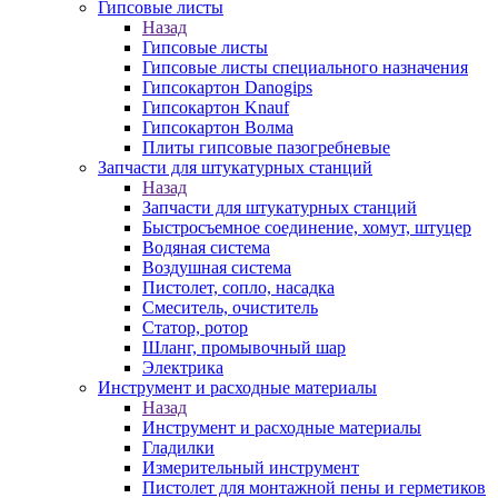
Гипсовые листы
Назад
Гипсовые листы
Гипсовые листы специального назначения
Гипсокартон Danogips
Гипсокартон Knauf
Гипсокартон Волма
Плиты гипсовые пазогребневые
Запчасти для штукатурных станций
Назад
Запчасти для штукатурных станций
Быстросъемное соединение, хомут, штуцер
Водяная система
Воздушная система
Пистолет, сопло, насадка
Смеситель, очиститель
Статор, ротор
Шланг, промывочный шар
Электрика
Инструмент и расходные материалы
Назад
Инструмент и расходные материалы
Гладилки
Измерительный инструмент
Пистолет для монтажной пены и герметиков