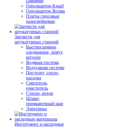
Danogips
Гипсокартон Knauf
Гипсокартон Волма
Плиты гипсовые
пазогребневые
Запчасти для
штукатурных станций
Быстросъемное
соединение, хомут,
штуцер
Водяная система
Воздушная система
Пистолет, сопло,
насадка
Смеситель,
очиститель
Статор, ротор
Шланг,
промывочный шар
Электрика
Инструмент и расходные