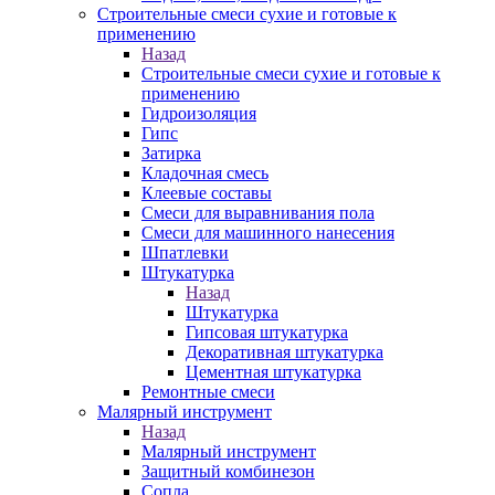
Строительные смеси сухие и готовые к
применению
Назад
Строительные смеси сухие и готовые к
применению
Гидроизоляция
Гипс
Затирка
Кладочная смесь
Клеевые составы
Смеси для выравнивания пола
Смеси для машинного нанесения
Шпатлевки
Штукатурка
Назад
Штукатурка
Гипсовая штукатурка
Декоративная штукатурка
Цементная штукатурка
Ремонтные смеси
Малярный инструмент
Назад
Малярный инструмент
Защитный комбинезон
Сопла