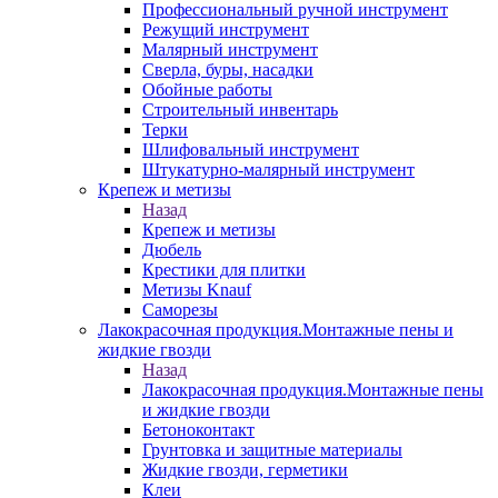
Профессиональный ручной инструмент
Режущий инструмент
Малярный инструмент
Сверла, буры, насадки
Обойные работы
Строительный инвентарь
Терки
Шлифовальный инструмент
Штукатурно-малярный инструмент
Крепеж и метизы
Назад
Крепеж и метизы
Дюбель
Крестики для плитки
Метизы Knauf
Саморезы
Лакокрасочная продукция.Монтажные пены и
жидкие гвозди
Назад
Лакокрасочная продукция.Монтажные пены
и жидкие гвозди
Бетоноконтакт
Грунтовка и защитные материалы
Жидкие гвозди, герметики
Клеи