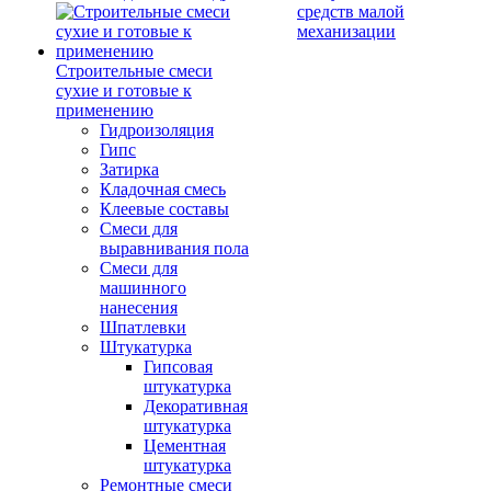
средств малой
механизации
Строительные смеси
сухие и готовые к
применению
Гидроизоляция
Гипс
Затирка
Кладочная смесь
Клеевые составы
Смеси для
выравнивания пола
Смеси для
машинного
нанесения
Шпатлевки
Штукатурка
Гипсовая
штукатурка
Декоративная
штукатурка
Цементная
штукатурка
Ремонтные смеси