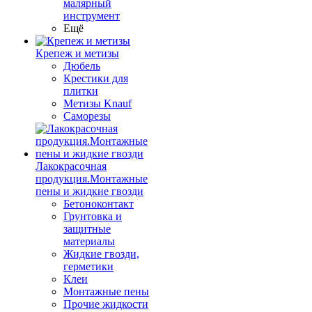
малярный
инструмент
Ещё
Крепеж и метизы
Дюбель
Крестики для
плитки
Метизы Knauf
Саморезы
Лакокрасочная
продукция.Монтажные
пены и жидкие гвозди
Бетоноконтакт
Грунтовка и
защитные
материалы
Жидкие гвозди,
герметики
Клеи
Монтажные пены
Прочие жидкости