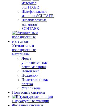
материал
SCHTAER
Шлифовальные
машины SCHTAER
Шпаклевочные
аппараты
SCHTAER
Утеплитель и
изоляционные
материалы
Лента
уплотнительная,
лента малярная
Пеноплекс
Подложки
Полиэтиленовая
пленка
Утеплитель
Подвесные системы
Штукатурные станции
Фасадные системы