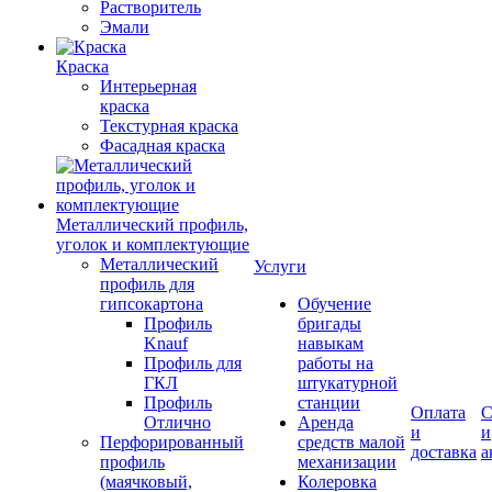
Растворитель
Эмали
Краска
Интерьерная
краска
Текстурная краска
Фасадная краска
Металлический профиль,
уголок и комплектующие
Металлический
Услуги
профиль для
гипсокартона
Обучение
Профиль
бригады
Knauf
навыкам
Профиль для
работы на
ГКЛ
штукатурной
Профиль
станции
Оплата
С
Отлично
Аренда
и
и
Перфорированный
средств малой
доставка
а
профиль
механизации
(маячковый,
Колеровка