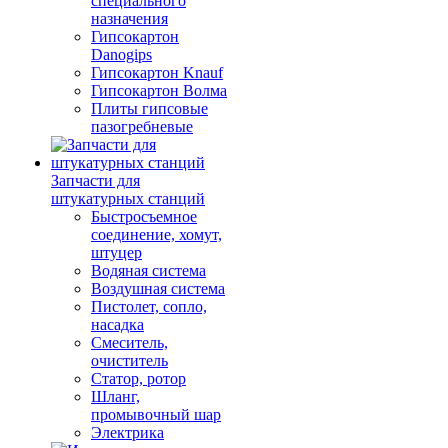
специального
назначения
Гипсокартон
Danogips
Гипсокартон Knauf
Гипсокартон Волма
Плиты гипсовые
пазогребневые
Запчасти для
штукатурных станций
Быстросъемное
соединение, хомут,
штуцер
Водяная система
Воздушная система
Пистолет, сопло,
насадка
Смеситель,
очиститель
Статор, ротор
Шланг,
промывочный шар
Электрика