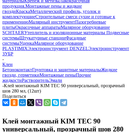
материалы
Крепеж и метизы
Лакокрасочная
продукция.Монтажные пены и жидкие
гвозди
Краска
Металлический профиль, уголок и
комплектующие
Строительные смеси сухие и готовые к
применению
Малярный инструмент
Пазогребневые
плиты
Окрасочные аппараты
Малярное оборудование
SCHTAER
Утеплитель и изоляционные материалы
Подвесные
системы
Штукатурные станции
Фасадные
системы
Уценка
Малярное оборудование
PLASTIMIX
Электроинструмент DENZEL
Электроинструмент
ЗУБР
-
Клеи
Бетоноконтакт
Грунтовка и защитные материалы
Жидкие
гвозди, герметики
Монтажные пены
Прочие
жидкости
Растворитель
Эмали
-
Клей монтажный KIM TEC 90 универсальный, прозрачный
шов 280 мл, (12шт)
Поделиться
Клей монтажный KIM TEC 90
универсальный, прозрачный шов 280