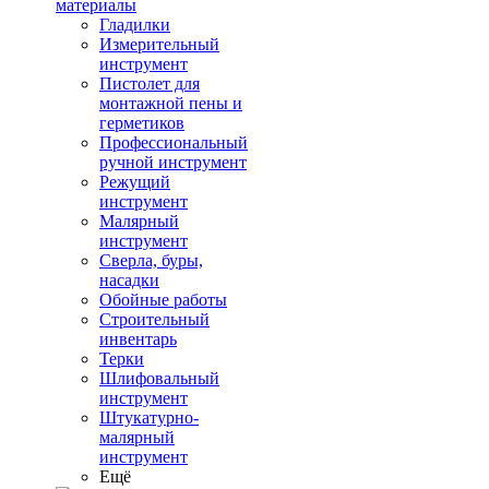
материалы
Гладилки
Измерительный
инструмент
Пистолет для
монтажной пены и
герметиков
Профессиональный
ручной инструмент
Режущий
инструмент
Малярный
инструмент
Сверла, буры,
насадки
Обойные работы
Строительный
инвентарь
Терки
Шлифовальный
инструмент
Штукатурно-
малярный
инструмент
Ещё