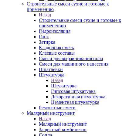
Строительные смеси сухие и готовые к
применению
Назад
Строительные смеси сухие и готовые к
применению
Гидроизоляция
Гипс
Затирка
Кладочная смесь
Клеевые составы
Смеси для выравнивания пола
Смеси для машинного нанесения
Шпатлевки
Штукатурка
Назад
Штукатурка
Гипсовая штукатурка
Декоративная штукатурка
Цементная штукатурка
Ремонтные смеси
Малярный инструмент
Назад
Малярный инструмент
Защитный комбинезон
Сопла