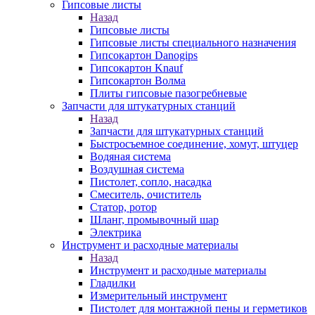
Гипсовые листы
Назад
Гипсовые листы
Гипсовые листы специального назначения
Гипсокартон Danogips
Гипсокартон Knauf
Гипсокартон Волма
Плиты гипсовые пазогребневые
Запчасти для штукатурных станций
Назад
Запчасти для штукатурных станций
Быстросъемное соединение, хомут, штуцер
Водяная система
Воздушная система
Пистолет, сопло, насадка
Смеситель, очиститель
Статор, ротор
Шланг, промывочный шар
Электрика
Инструмент и расходные материалы
Назад
Инструмент и расходные материалы
Гладилки
Измерительный инструмент
Пистолет для монтажной пены и герметиков