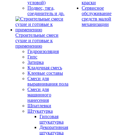
угловой)
краски
Подвес, тяга,
Сервисное
соединитель и др.
обслуживание
средств малой
механизации
Строительные смеси
сухие и готовые к
применению
Гидроизоляция
Гипс
Затирка
Кладочная смесь
Клеевые составы
Смеси для
выравнивания пола
Смеси для
машинного
нанесения
Шпатлевки
Штукатурка
Гипсовая
штукатурка
Декоративная
штукатурка