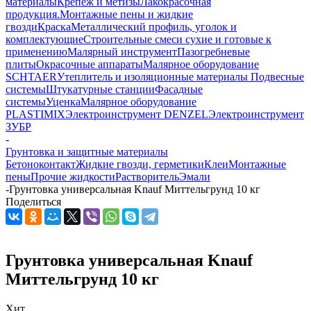
материалы
Крепеж и метизы
Лакокрасочная
продукция.Монтажные пены и жидкие
гвозди
Краска
Металлический профиль, уголок и
комплектующие
Строительные смеси сухие и готовые к
применению
Малярный инструмент
Пазогребневые
плиты
Окрасочные аппараты
Малярное оборудование
SCHTAER
Утеплитель и изоляционные материалы
Подвесные
системы
Штукатурные станции
Фасадные
системы
Уценка
Малярное оборудование
PLASTIMIX
Электроинструмент DENZEL
Электроинструмент
ЗУБР
-
Грунтовка и защитные материалы
Бетоноконтакт
Жидкие гвозди, герметики
Клеи
Монтажные
пены
Прочие жидкости
Растворитель
Эмали
-
Грунтовка универсальная Knauf Миттельгрунд 10 кг
Поделиться
Грунтовка универсальная Knauf
Миттельгрунд 10 кг
Хит