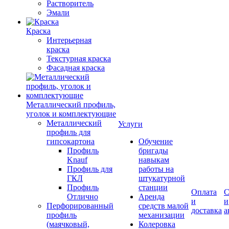
Растворитель
Эмали
Краска
Интерьерная
краска
Текстурная краска
Фасадная краска
Металлический профиль,
уголок и комплектующие
Металлический
Услуги
профиль для
гипсокартона
Обучение
Профиль
бригады
Knauf
навыкам
Профиль для
работы на
ГКЛ
штукатурной
Профиль
станции
Оплата
С
Отлично
Аренда
и
и
Перфорированный
средств малой
доставка
а
профиль
механизации
(маячковый,
Колеровка