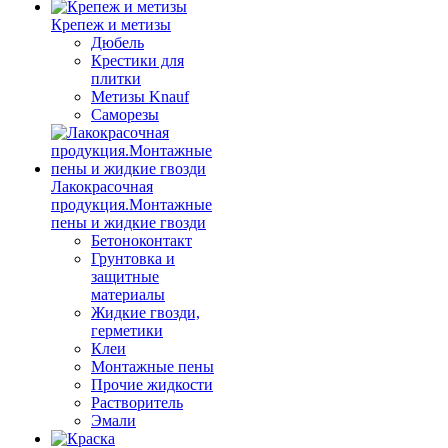
Крепеж и метизы
Дюбель
Крестики для
плитки
Метизы Knauf
Саморезы
Лакокрасочная
продукция.Монтажные
пены и жидкие гвозди
Бетоноконтакт
Грунтовка и
защитные
материалы
Жидкие гвозди,
герметики
Клеи
Монтажные пены
Прочие жидкости
Растворитель
Эмали