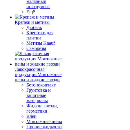
малярный
инструмент
Ещё
Крепеж и метизы
Дюбель
Крестики для
плитки
Метизы Knauf
Саморезы
Лакокрасочная
продукция.Монтажные
пены и жидкие гвозди
Бетоноконтакт
Грунтовка и
защитные
материалы
Жидкие гвозди,
герметики
Клеи
Монтажные пены
Прочие жидкости