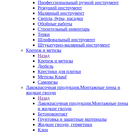
Профессиональный ручной инструмент
Режущий инструмент
Малярный инструмент
Сверла, буры, насадки
Обойные работы
Строительный инвентарь
Терки
Шлифовальный инструмент
Штукатурно-малярный инструмент
Крепеж и метизы
Назад
Крепеж и метизы
Дюбель
Крестики для плитки
Метизы Knauf
Саморезы
Лакокрасочная продукция.Монтажные пены и
жидкие гвозди
Назад
Лакокрасочная продукция.Монтажные пены
и жидкие гвозди
Бетоноконтакт
Грунтовка и защитные материалы
Жидкие гвозди, герметики
Клеи