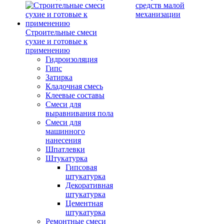
средств малой
механизации
Строительные смеси
сухие и готовые к
применению
Гидроизоляция
Гипс
Затирка
Кладочная смесь
Клеевые составы
Смеси для
выравнивания пола
Смеси для
машинного
нанесения
Шпатлевки
Штукатурка
Гипсовая
штукатурка
Декоративная
штукатурка
Цементная
штукатурка
Ремонтные смеси