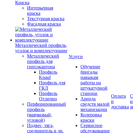
Краска
Интерьерная
краска
Текстурная краска
Фасадная краска
Металлический профиль,
уголок и комплектующие
Металлический
Услуги
профиль для
гипсокартона
Обучение
Профиль
бригады
Knauf
навыкам
Профиль для
работы на
ГКЛ
штукатурной
Профиль
станции
Оплата
С
Отлично
Аренда
и
и
Перфорированный
средств малой
доставка
а
профиль
механизации
(маячковый,
Колеровка
угловой)
краски
Подвес, тяга,
Сервисное
соединитель и др.
обслуживание