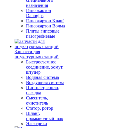
специального
назначения
Гипсокартон
Danogips
Гипсокартон Knauf
Гипсокартон Волма
Плиты гипсовые
пазогребневые
Запчасти для
штукатурных станций
Быстросъемное
соединение, хомут,
штуцер
Водяная система
Воздушная система
Пистолет, сопло,
насадка
Смеситель,
очиститель
Статор, ротор
Шланг,
промывочный шар
Электрика