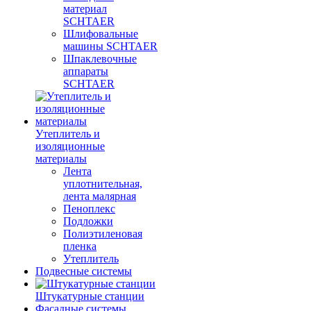
материал
SCHTAER
Шлифовальные
машины SCHTAER
Шпаклевочные
аппараты
SCHTAER
Утеплитель и
изоляционные
материалы
Лента
уплотнительная,
лента малярная
Пеноплекс
Подложки
Полиэтиленовая
пленка
Утеплитель
Подвесные системы
Штукатурные станции
Фасадные системы