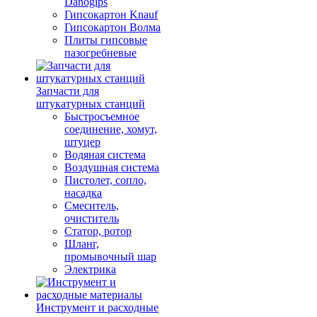
Danogips
Гипсокартон Knauf
Гипсокартон Волма
Плиты гипсовые
пазогребневые
Запчасти для
штукатурных станций
Быстросъемное
соединение, хомут,
штуцер
Водяная система
Воздушная система
Пистолет, сопло,
насадка
Смеситель,
очиститель
Статор, ротор
Шланг,
промывочный шар
Электрика
Инструмент и расходные