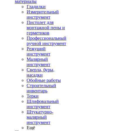
материалы
Гладилки
Измерительный
инструмент
Пистолет для
монтажной пены и
герметиков
Профессиональный
ручной инструмент
Режущий
инструмент
Малярный
инструмент
Сверла, буры,
насадки
Обойные работы
Строительный
инвентарь
Терки
Шлифовальный
инструмент
Штукатурно-
малярный
инструмент
Ещё