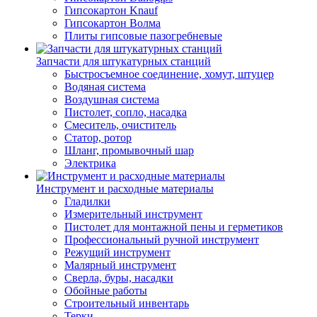
Гипсокартон Knauf
Гипсокартон Волма
Плиты гипсовые пазогребневые
Запчасти для штукатурных станций
Быстросъемное соединение, хомут, штуцер
Водяная система
Воздушная система
Пистолет, сопло, насадка
Смеситель, очиститель
Статор, ротор
Шланг, промывочный шар
Электрика
Инструмент и расходные материалы
Гладилки
Измерительный инструмент
Пистолет для монтажной пены и герметиков
Профессиональный ручной инструмент
Режущий инструмент
Малярный инструмент
Сверла, буры, насадки
Обойные работы
Строительный инвентарь
Терки