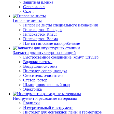
Защитная пленка
Стеклохолст
Скотч
Гипсовые листы
Гипсовые листы специального назначения
Гипсокартон Danogips
Гипсокартон Knauf
Гипсокартон Волма
Плиты гипсовые пазогребневые
Запчасти для штукатурных станций
Быстросъемное соединение, хомут, штуцер
Водяная система
Воздушная система
Пистолет, сопло, насадка
Смеситель, очиститель
Статор, ротор
Шланг, промывочный шар
Электрика
Инструмент и расходные материалы
Гладилки
Измерительный инструмент
Пистолет для монтажной пены и герметиков