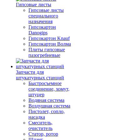
Гипсовые листы
Гипсовые листы
специального
назначения
Гипсокартон
Danogips
Гипсокартон Knauf
Гипсокартон Волма
Плиты гипсовые
пазогребневые
Запчасти для
штукатурных станций
Быстросъемное
соединение, хомут,
штуцер
Водяная система
Воздушная система
Пистолет, сопло,
насадка
Смеситель,
очиститель
Статор, ротор
Шланг,