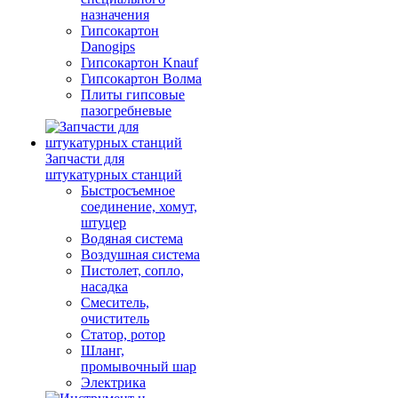
назначения
Гипсокартон
Danogips
Гипсокартон Knauf
Гипсокартон Волма
Плиты гипсовые
пазогребневые
Запчасти для
штукатурных станций
Быстросъемное
соединение, хомут,
штуцер
Водяная система
Воздушная система
Пистолет, сопло,
насадка
Смеситель,
очиститель
Статор, ротор
Шланг,
промывочный шар
Электрика