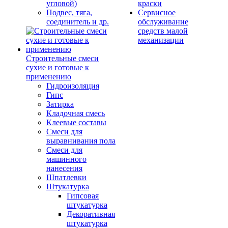
угловой)
краски
Подвес, тяга,
Сервисное
соединитель и др.
обслуживание
средств малой
механизации
Строительные смеси
сухие и готовые к
применению
Гидроизоляция
Гипс
Затирка
Кладочная смесь
Клеевые составы
Смеси для
выравнивания пола
Смеси для
машинного
нанесения
Шпатлевки
Штукатурка
Гипсовая
штукатурка
Декоративная
штукатурка