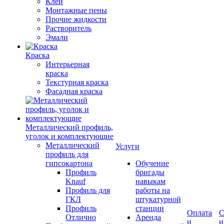
Клеи
Монтажные пены
Прочие жидкости
Растворитель
Эмали
Краска
Интерьерная
краска
Текстурная краска
Фасадная краска
Металлический профиль,
уголок и комплектующие
Металлический
Услуги
профиль для
гипсокартона
Обучение
Профиль
бригады
Knauf
навыкам
Профиль для
работы на
ГКЛ
штукатурной
Профиль
станции
Оплата
С
Отлично
Аренда
и
и