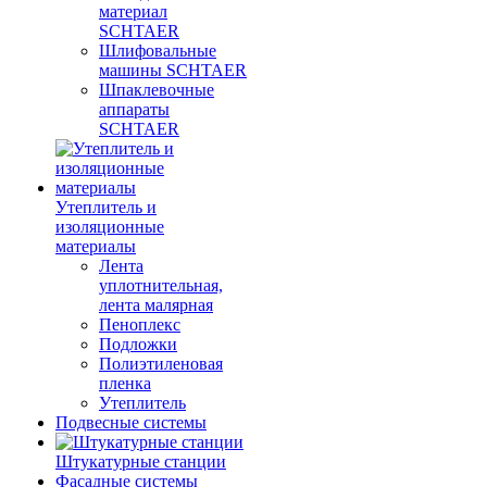
материал
SCHTAER
Шлифовальные
машины SCHTAER
Шпаклевочные
аппараты
SCHTAER
Утеплитель и
изоляционные
материалы
Лента
уплотнительная,
лента малярная
Пеноплекс
Подложки
Полиэтиленовая
пленка
Утеплитель
Подвесные системы
Штукатурные станции
Фасадные системы