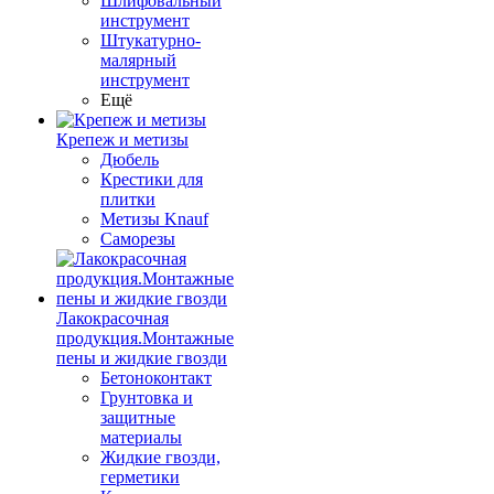
Шлифовальный
инструмент
Штукатурно-
малярный
инструмент
Ещё
Крепеж и метизы
Дюбель
Крестики для
плитки
Метизы Knauf
Саморезы
Лакокрасочная
продукция.Монтажные
пены и жидкие гвозди
Бетоноконтакт
Грунтовка и
защитные
материалы
Жидкие гвозди,
герметики