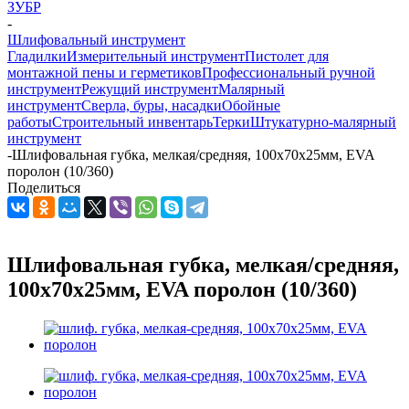
ЗУБР
-
Шлифовальный инструмент
Гладилки
Измерительный инструмент
Пистолет для
монтажной пены и герметиков
Профессиональный ручной
инструмент
Режущий инструмент
Малярный
инструмент
Сверла, буры, насадки
Обойные
работы
Строительный инвентарь
Терки
Штукатурно-малярный
инструмент
-
Шлифовальная губка, мелкая/средняя, 100x70x25мм, EVA
поролон (10/360)
Поделиться
Шлифовальная губка, мелкая/средняя,
100x70x25мм, EVA поролон (10/360)