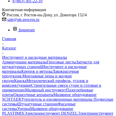
8 (863) 301-22-10
Контактная информация
Россия, г. Ростов-на-Дону, ул. Доватора 152/4
sale@pk-process.ru
Instagram
Главная
-
Каталог
-
Инструмент и расходные материалы
Армирующие материалы
Гипсовые листы
Запчасти для
штукатурных станций
Инструмент и расходные
материалы
Крепеж и метизы
Лакокрасочная
продукция.Монтажные пены и жидкие
гвозди
Краска
Металлический профиль, уголок и
комплектующие
Строительные смеси сухие и готовые к
применению
Малярный инструмент
Пазогребневые
плиты
Окрасочные аппараты
Малярное оборудование
SCHTAER
Утеплитель и изоляционные материалы
Подвесные
системы
Штукатурные станции
Фасадные
системы
Уценка
Малярное оборудование
PLASTIMIX
Электроинструмент DENZEL
Электроинструмент