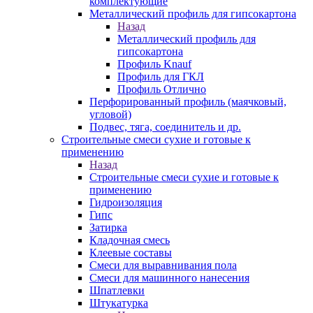
комплектующие
Металлический профиль для гипсокартона
Назад
Металлический профиль для
гипсокартона
Профиль Knauf
Профиль для ГКЛ
Профиль Отлично
Перфорированный профиль (маячковый,
угловой)
Подвес, тяга, соединитель и др.
Строительные смеси сухие и готовые к
применению
Назад
Строительные смеси сухие и готовые к
применению
Гидроизоляция
Гипс
Затирка
Кладочная смесь
Клеевые составы
Смеси для выравнивания пола
Смеси для машинного нанесения
Шпатлевки
Штукатурка