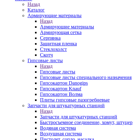
Назад
Каталог
Армирующие материалы
Назад
Армирующие материалы
Армирующая сетка
Серпянка
Защитная пленка
Стеклохолст
Скотч
Гипсовые листы
Назад
Гипсовые листы
Гипсовые листы специального назначения
Гипсокартон Danogips
Гипсокартон Knauf
Гипсокартон Волма
Плиты гипсовые пазогребневые
Запчасти для штукатурных станций
Назад
Запчасти для штукатурных станций
Быстросъемное соединение, хомут, штуцер
Водяная система
Воздушная система
Пистолет, сопло, насадка