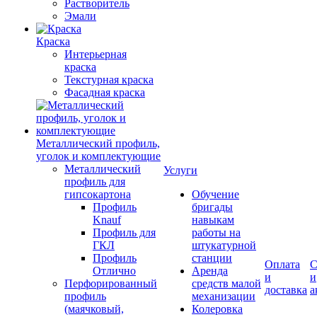
Растворитель
Эмали
Краска
Интерьерная
краска
Текстурная краска
Фасадная краска
Металлический профиль,
уголок и комплектующие
Металлический
Услуги
профиль для
гипсокартона
Обучение
Профиль
бригады
Knauf
навыкам
Профиль для
работы на
ГКЛ
штукатурной
Профиль
станции
Оплата
С
Отлично
Аренда
и
и
Перфорированный
средств малой
доставка
а
профиль
механизации
(маячковый,
Колеровка