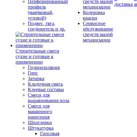
Перфорированный
средств малой
доставка
а
профиль
механизации
(маячковый,
Колеровка
угловой)
краски
Подвес, тяга,
Сервисное
соединитель и др.
обслуживание
средств малой
механизации
Строительные смеси
сухие и готовые к
применению
Гидроизоляция
Гипс
Затирка
Кладочная смесь
Клеевые составы
Смеси для
выравнивания пола
Смеси для
машинного
нанесения
Шпатлевки
Штукатурка
Гипсовая